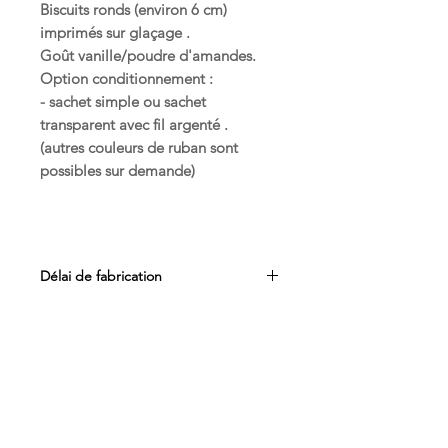
Biscuits ronds (environ 6 cm)
imprimés sur glaçage .
Goût vanille/poudre d'amandes.
Option conditionnement :
- sachet simple ou sachet
transparent avec fil argenté .
(autres couleurs de ruban sont
possibles sur demande)
Nos biscuits artisanaux au glaçage
royal sont conçus avec passion et
Délai de fabrication
savoir-faire pour vous offrir une
expérience gustative unique. Nous
- minimum 2 semaines à partir du paiement ,
avons sélectionné des ingrédients
sous réserve de place disponible .
de qualité pour créer des biscuits
croustillants et fondants en bouche,
avec un goût savoureux qui vous
fera craquer.