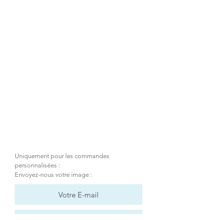
fabrication de biscuits sur :
Instagram : @bizz_cuit
Uniquement pour les commandes
personnalisées :
Envoyez-nous votre image :
charger votre image