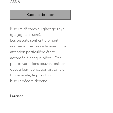
Prix
7,00 €
Rupture de stock
Biscuits décorés au glaçage royal
(glaçage au sucre).
Les biscuits sont entièrement
réalisés et décores à la main , une
attention particulière étant
accordée à chaque pièce . Des
petites variations peuvent exister
dues à leur fabrication artisanale.
En générale, le prix d'un
biscuit décoré dépend
principalement du temps passé a
travailler sur sa décoration.
Livraison
1 biscuit entièrement décoré à la
Livraison entre le 10 et 22 décembre.
main - modèle complexe -
Envoi par Colissimo .
(environ